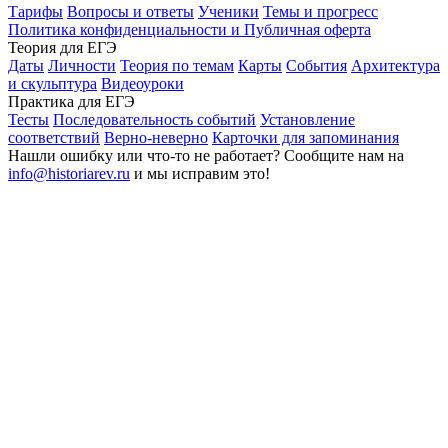
Тарифы
Вопросы и ответы
Ученики
Темы и прогресс
Политика конфиденциальности и Публичная оферта
Теория для ЕГЭ
Даты
Личности
Теория по темам
Карты
События
Архитектура
и скульптура
Видеоуроки
Практика для ЕГЭ
Тесты
Последовательность событий
Установление
соответствий
Верно-неверно
Карточки для запоминания
Нашли ошибку или что-то не работает? Сообщите нам на
info@historiarev.ru
и мы исправим это!