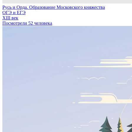
Русь и Орда. Образование Московского княжества
ОГЭ и ЕГЭ
XIII век
Посмотрели 52 человека