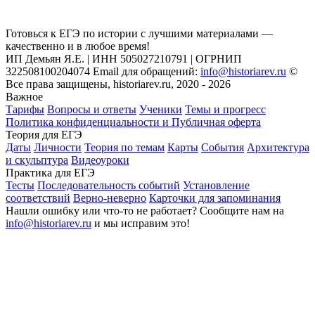
Готовься к ЕГЭ по истории с лучшими материалами —
качественно и в любое время!
ИП Демьян Я.Е. | ИНН 505027210791 | ОГРНИП
322508100204074 Email для обращений:
info@historiarev.ru
©
Все права защищены, historiarev.ru, 2020 - 2026
Важное
Тарифы
Вопросы и ответы
Ученики
Темы и прогресс
Политика конфиденциальности и Публичная оферта
Теория для ЕГЭ
Даты
Личности
Теория по темам
Карты
События
Архитектура
и скульптура
Видеоуроки
Практика для ЕГЭ
Тесты
Последовательность событий
Установление
соответствий
Верно-неверно
Карточки для запоминания
Нашли ошибку или что-то не работает? Сообщите нам на
info@historiarev.ru
и мы исправим это!