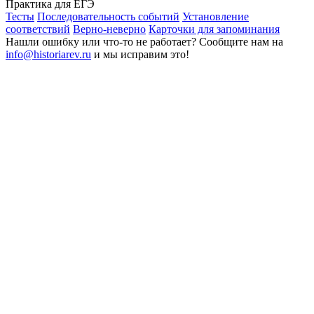
Практика для ЕГЭ
Тесты
Последовательность событий
Установление
соответствий
Верно-неверно
Карточки для запоминания
Нашли ошибку или что-то не работает? Сообщите нам на
info@historiarev.ru
и мы исправим это!