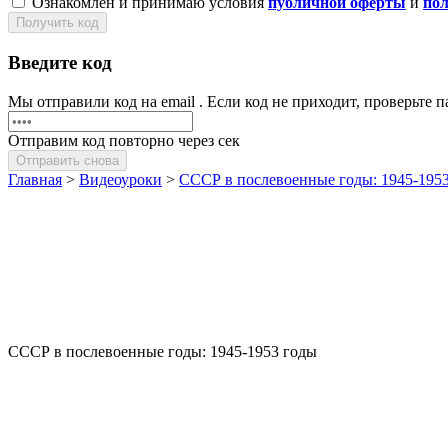
Ознакомлен и принимаю условия
публичной оферты
и
по
Получить код
Введите код
Мы отправили код на email
. Если код не приходит, проверьте
Отправим код повторно через
сек
Отправить снова
Главная
>
Видеоуроки
>
СССР в послевоенные годы: 1945-195
СССР в послевоенные годы: 1945-1953 годы