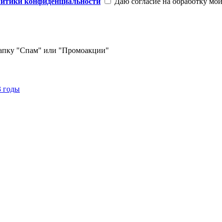
литики конфиденциальности
Даю согласие на обработку мо
 папку "Спам" или "Промоакции"
3 годы