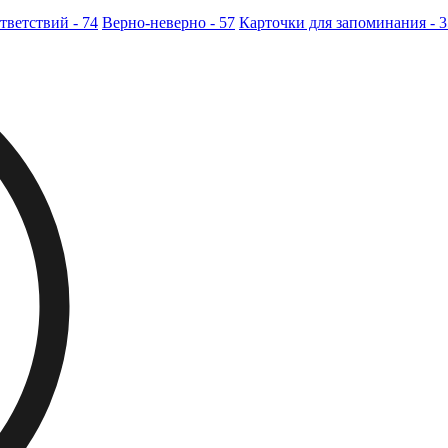
тветствий - 74
Верно-неверно - 57
Карточки для запоминания - 3