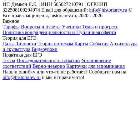
ИП Демьян Я.Е. | ИНН 505027210791 | ОГРНИП
322508100204074 Email для обращений:
info@historiarev.ru
©
Все права защищены, historiarev.ru, 2020 - 2026
Важное
Тарифы
Вопросы и ответы
Ученики
Темы и прогресс
Политика конфиденциальности и Публичная оферта
Теория для ЕГЭ
Даты
Личности
Теория по темам
Карты
События
Архитектура
и скульптура
Видеоуроки
Практика для ЕГЭ
Тесты
Последовательность событий
Установление
соответствий
Верно-неверно
Карточки для запоминания
Нашли ошибку или что-то не работает? Сообщите нам на
info@historiarev.ru
и мы исправим это!