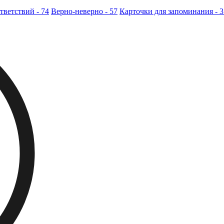
тветствий - 74
Верно-неверно - 57
Карточки для запоминания - 3