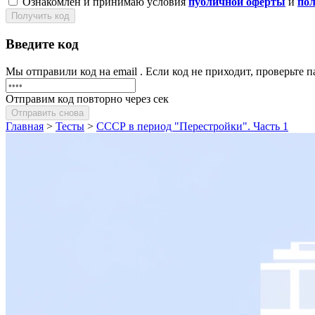
Ознакомлен и принимаю условия
публичной оферты
и
по
Получить код
Введите код
Мы отправили код на email
. Если код не приходит, проверьте
Отправим код повторно через
сек
Отправить снова
Главная
>
Тесты
>
СССР в период "Перестройки". Часть 1