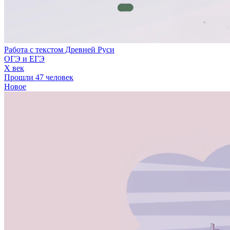
Работа с текстом Древней Руси
ОГЭ и ЕГЭ
X век
Прошли 47 человек
Новое