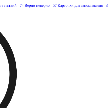
тветствий - 74
Верно-неверно - 57
Карточки для запоминания - 3