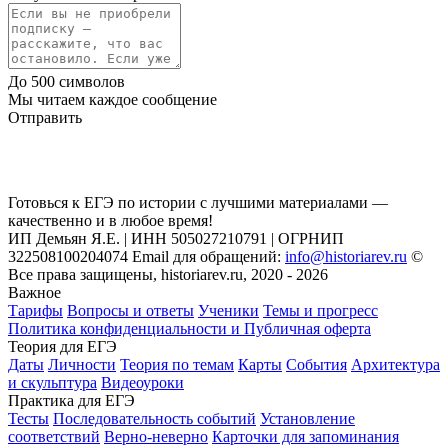
До 500 символов
Мы читаем каждое сообщение
Отправить
Готовься к ЕГЭ по истории с лучшими материалами —
качественно и в любое время!
ИП Демьян Я.Е. | ИНН 505027210791 | ОГРНИП
322508100204074 Email для обращений:
info@historiarev.ru
©
Все права защищены, historiarev.ru, 2020 - 2026
Важное
Тарифы
Вопросы и ответы
Ученики
Темы и прогресс
Политика конфиденциальности и Публичная оферта
Теория для ЕГЭ
Даты
Личности
Теория по темам
Карты
События
Архитектура
и скульптура
Видеоуроки
Практика для ЕГЭ
Тесты
Последовательность событий
Установление
соответствий
Верно-неверно
Карточки для запоминания