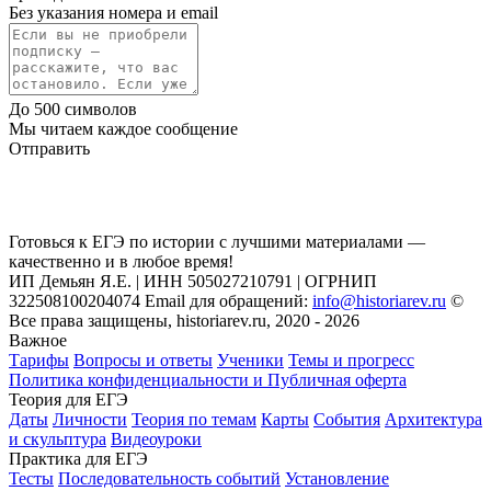
Без указания номера и email
До 500 символов
Мы читаем каждое сообщение
Отправить
Готовься к ЕГЭ по истории с лучшими материалами —
качественно и в любое время!
ИП Демьян Я.Е. | ИНН 505027210791 | ОГРНИП
322508100204074 Email для обращений:
info@historiarev.ru
©
Все права защищены, historiarev.ru, 2020 - 2026
Важное
Тарифы
Вопросы и ответы
Ученики
Темы и прогресс
Политика конфиденциальности и Публичная оферта
Теория для ЕГЭ
Даты
Личности
Теория по темам
Карты
События
Архитектура
и скульптура
Видеоуроки
Практика для ЕГЭ
Тесты
Последовательность событий
Установление