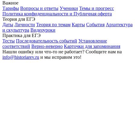
Важное
Тарифы
Вопросы и ответы
Ученики
Темы и прогресс
Политика конфиденциальности и Публичная оферта
Теория для ЕГЭ
Даты
Личности
Теория по темам
Карты
События
Архитектура
и скульптура
Видеоуроки
Практика для ЕГЭ
Тесты
Последовательность событий
Установление
соответствий
Верно-неверно
Карточки для запоминания
Нашли ошибку или что-то не работает? Сообщите нам на
info@historiarev.ru
и мы исправим это!