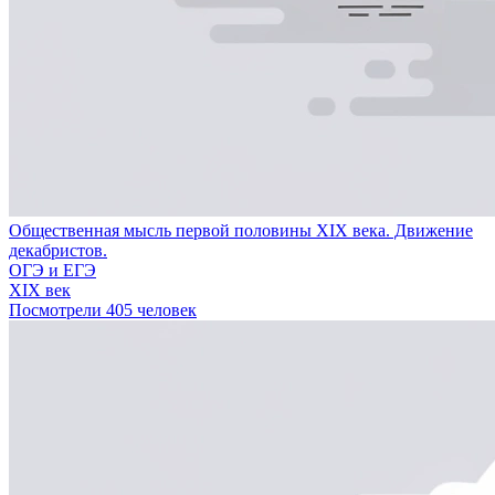
Общественная мысль первой половины XIX века. Движение
декабристов.
ОГЭ и ЕГЭ
XIX век
Посмотрели 405 человек