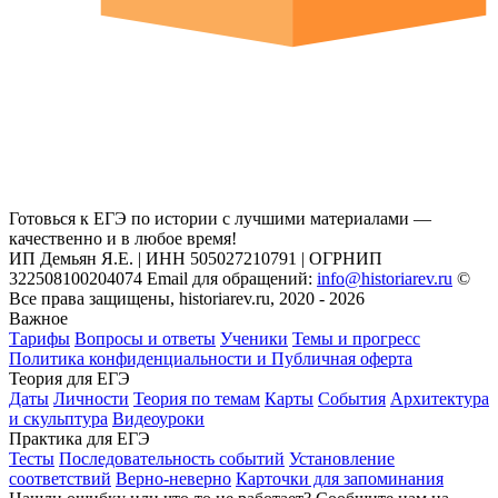
Готовься к ЕГЭ по истории с лучшими материалами —
качественно и в любое время!
ИП Демьян Я.Е. | ИНН 505027210791 | ОГРНИП
322508100204074 Email для обращений:
info@historiarev.ru
©
Все права защищены, historiarev.ru, 2020 - 2026
Важное
Тарифы
Вопросы и ответы
Ученики
Темы и прогресс
Политика конфиденциальности и Публичная оферта
Теория для ЕГЭ
Даты
Личности
Теория по темам
Карты
События
Архитектура
и скульптура
Видеоуроки
Практика для ЕГЭ
Тесты
Последовательность событий
Установление
соответствий
Верно-неверно
Карточки для запоминания