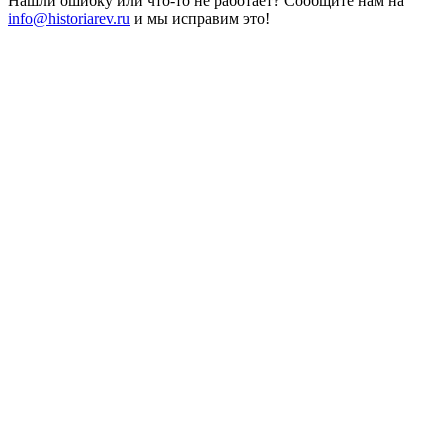
Нашли ошибку или что-то не работает? Сообщите нам на
info@historiarev.ru
и мы исправим это!