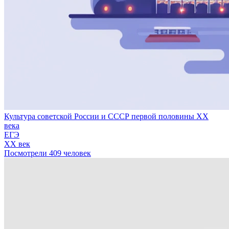
Культура советской России и СССР первой половины XX
века
ЕГЭ
XX век
Посмотрели 409 человек