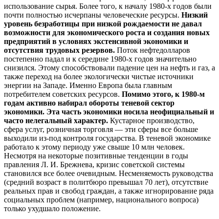
использование сырья. Более того, к началу 1980-х годов были
почти полностью исчерпаны человеческие ресурсы.
Низкий
уровень безработицы при низкой рождаемости не давал
возможности для экономического роста и создания новых
предприятий в условиях экстенсивной экономики и
отсутствия трудовых резервов.
Поток нефтедолларов
постепенно падал и к середине 1980-х годов значительно
снизился. Этому способствовали падение цен на нефть и газ, а
также переход на более экологически чистые источники
энергии на Западе. Именно Европа была главным
потребителем советских ресурсов.
Помимо этого, к 1980-м
годам активно набирал обороты теневой сектор
экономики. Эта часть экономики носила неофициальный и
часто нелегальный характер.
Кустарное производство,
сфера услуг, розничная торговля — эти сферы все больше
выходили из-под контроля государства. В теневой экономике
работало к этому периоду уже свыше 10 млн человек.
Несмотря на некоторые позитивные тенденции в годы
правления Л. И. Брежнева, кризис советской системы
становился все более очевидным. Несменяемость руководства
(средний возраст в политбюро превышал 70 лет), отсутствие
реальных прав и свобод граждан, а также игнорирование ряда
социальных проблем (например, национального вопроса)
только ухудшало положение.