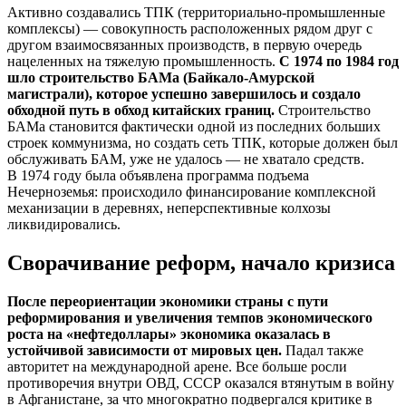
Активно создавались ТПК (территориально-промышленные
комплексы) — совокупность расположенных рядом друг с
другом взаимосвязанных производств, в первую очередь
нацеленных на тяжелую промышленность.
С 1974 по 1984 год
шло строительство БАМа (Байкало-Амурской
магистрали), которое успешно завершилось и создало
обходной путь в обход китайских границ.
Строительство
БАМа становится фактически одной из последних больших
строек коммунизма, но создать сеть ТПК, которые должен был
обслуживать БАМ, уже не удалось — не хватало средств.
В 1974 году была объявлена программа подъема
Нечерноземья: происходило финансирование комплексной
механизации в деревнях, неперспективные колхозы
ликвидировались.
Сворачивание реформ, начало кризиса
После переориентации экономики страны с пути
реформирования и увеличения темпов экономического
роста на «нефтедоллары» экономика оказалась в
устойчивой зависимости от мировых цен.
Падал также
авторитет на международной арене. Все больше росли
противоречия внутри ОВД, СССР оказался втянутым в войну
в Афганистане, за что многократно подвергался критике в