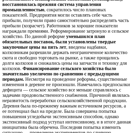
восстановилась прежняя система управления
промышленностью
, сократилось число плановых
показателей. Предприятия могли оставлять себе часть
прибыли, получили право самостоятельно распределять часть
прибыли (хозрасчет). Работников за хорошие показатели
награждали премиями. Реформирование затронуло и сельское
хозяйство. По данной реформе
уменьшился план
обязательных поставок, были установлены твердые
закупочные цены на пять лет
, введены надбавки,
колхозникам разрешили держать неограниченное количество
скота и свободно торговать на рынке, а также прощались
долги колхозов и снижались цены на запчасти и технику для
колхозов.
Финансирование сельского хозяйства было
значительно увеличено по сравнению с предыдущими
периодам.
Несмотря на проведение реформы, существенные
изменения в деревне не произошли. Намечались предпосылки
дефицита — сельское хозяйство все меньше справлялось с
задачами продовольственного снабжения. Причиной являлась
неразвитость переработки сельскохозяйственной продукции.
Деревня была по-прежнему важным источником ресурсов, а
ее потенциал был на пределе. Была совершена попытка
повышения угледобычи экстенсивным способом, однако
экстенсивный подход уступал интенсивному, и в итоге данная
инициатива была обречена. Последняя попытка изменить
ситуацию — проведение экспериментов по слиянию