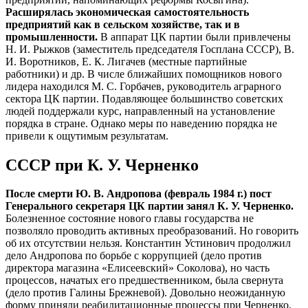
Расширялась экономическая самостоятельность
предприятий как в сельском хозяйстве, так и в
промышленности.
В аппарат ЦК партии были привлечены
Н. И. Рыжков (заместитель председателя Госплана СССР), В.
И. Воротников, Е. К. Лигачев (местные партийные
работники) и др. В числе ближайших помощников нового
лидера находился М. С. Горбачев, руководитель аграрного
сектора ЦК партии. Подавляющее большинство советских
людей поддержали курс, направленный на установление
порядка в стране. Однако меры по наведению порядка не
привели к ощутимым результатам.
СССР при К. У. Черненко
После смерти Ю. В. Андропова (февраль 1984 г.) пост
Генерального секретаря ЦК партии занял К. У. Черненко.
Болезненное состояние нового главы государства не
позволяло проводить активных преобразований. Но говорить
об их отсутствии нельзя. Константин Устинович продолжил
дело Андропова по борьбе с коррупцией (дело против
директора магазина «Елисеевский» Соколова), но часть
процессов, начатых его предшественником, была свернута
(дело против Галины Брежневой). Довольно неожиданную
форму приняли реабилитационные процессы при Черненко,