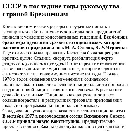
СССР в последние годы руководства
страной Брежневым
Кризис экономических реформ и неудачные попытки
расширить хозяйственную самостоятельность предприятий
привели к усилению консервативных тенденций.
Все больше
брала верх идеология «развитого социализма», которой
настойчиво придерживались М. А. Суслов, К. У. Черненко.
Еще с самого начала правления Брежнева была запрещена
критика культа Сталина, свернута реабилитация жертв
репрессий, усилилась цензура. В ответ среди интеллигенции
развивалось движение «диссидентов», которое выдвигало
антисоветские и антикоммунистические взгляды. Начало
1970-х годов ознаменовало изменения в социальной
политике: было заявлено о решении национального вопроса и
создании новой нации – советского человека. В реальности
дела обстояли иначе. Национальная напряженность все
больше возрастала, в республиках требовали преподавания
школьной программы на национальных языках.
Складывались условия для развития местного национализма.
В октябре 1977 г. внеочередная сессия Верховного Совета
СССР приняла новую Конституцию.
Предварительно
проект Основного Закона был опубликован в центральной и