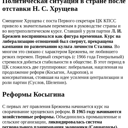
Политическая ситуация в стране после
отставки Н. С. Хрущева
Смещение Хрущева с поста Первого секретаря ЦК КПСС
привело к значительным переменам в руководстве страны и
во внутриполитическом курсе. Ставший у руля партии
Л. И.
Брежнев воспринимался как фигура временная. Курс на
либерализацию отношений был свернут, прекращена
кампания по развенчанию культа личности Сталина
. Во
многом это связано с характером Брежнева, не любившего
резких перемен. Первый секретарь (с 1966 года Генеральный)
стремился добиться стабильности в обществе. В этот период в
ЦК сложилось две группировки: либеральная, нацеленная на
продолжение реформ (Косыгин, Андропов), и
консервативная, стоявшая на идее усиления централизации и
роли партии (Суслов, Шелепин).
Реформы Косыгина
С первых лет правления Брежнева начинается курс на
сворачивание хрущевских реформ.
В 1965 году начинаются
хозяйственные реформы.
Объединились промышленные и
сельские организации,
ликвидировалась система
регионального планирования экономики (Совнархозы),