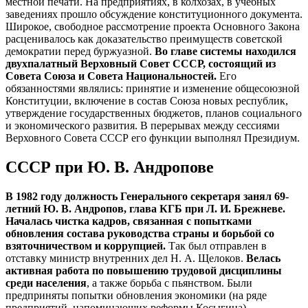
местной печати. На предприятиях, в колхозах, в учебных
заведениях прошло обсуждение конституционного документа.
Широкое, свободное рассмотрение проекта Основного Закона
расценивалось как доказательство преимуществ советской
демократии перед буржуазной.
Во главе системы находился
двухпалатный Верховный Совет СССР, состоящий из
Совета Союза и Совета Национальностей.
Его
обязанностями являлись: принятие и изменение общесоюзной
Конституции, включение в состав Союза новых республик,
утверждение государственных бюджетов, планов социального
и экономического развития. В перерывах между сессиями
Верховного Совета СССР его функции выполнял Президиум.
СССР при Ю. В. Андропове
В 1982 году должность Генерального секретаря занял 69-
летний Ю. В. Андропов, глава КГБ при Л. И. Брежневе.
Началась чистка кадров, связанная с попытками
обновления состава руководства страны и борьбой со
взяточничеством и коррупцией.
Так был отправлен в
отставку министр внутренних дел Н. А. Щелоков.
Велась
активная работа по повышению трудовой дисциплины
среди населения
, а также борьба с пьянством. Были
предприняты попытки обновления экономики (на ряде
предприятий, напоминающих реформы Косыгина).