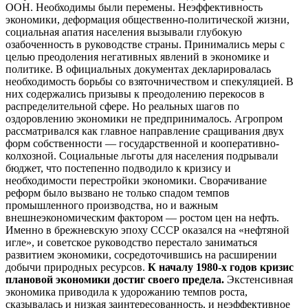
ООН. Необходимы были перемены. Неэффективность
экономики, деформация общественно-политической жизни,
социальная апатия населения вызывали глубокую
озабоченность в руководстве страны. Принимались меры с
целью преодоления негативных явлений в экономике и
политике. В официальных документах декларировалась
необходимость борьбы со взяточничеством и спекуляцией. В
них содержались призывы к преодолению перекосов в
распределительной сфере. Но реальных шагов по
оздоровлению экономики не предпринималось. Агропром
рассматривался как главное направление сращивания двух
форм собственности — государственной и кооперативно-
колхозной. Социальные льготы для населения подрывали
бюджет, что постепенно подводило к кризису и
необходимости перестройки экономики. Сворачивание
реформ было вызвано не только спадом темпов
промышленного производства, но и важным
внешнеэкономическим фактором — ростом цен на нефть.
Именно в брежневскую эпоху СССР оказался на «нефтяной
игле», и советское руководство перестало заниматься
развитием экономики, сосредоточившись на расширении
добычи природных ресурсов.
К началу 1980-х годов кризис
плановой экономики достиг своего предела.
Экстенсивная
экономика приводила к удорожанию темпов роста,
сказывалась и низкая заинтересованность, и неэффективное